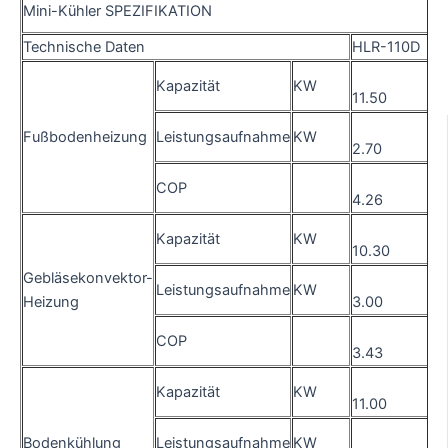
Mini-Kühler SPEZIFIKATION
Technische Daten
HLR-110D
Kapazität
KW
11.50
Fußbodenheizung
Leistungsaufnahme
KW
2.70
COP
4.26
Kapazität
KW
10.30
Gebläsekonvektor-
Leistungsaufnahme
KW
Heizung
3.00
COP
3.43
Kapazität
KW
11.00
Bodenkühlung
Leistungsaufnahme
KW