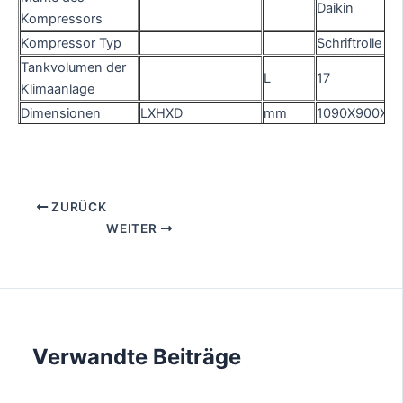
Daikin
Kompressors
Kompressor Typ
Schriftrolle
Tankvolumen der
L
17
Klimaanlage
Dimensionen
LXHXD
mm
1090X900X4
Gewicht
Kg
110
Lärm
dB(A)
48
Beladung QTY 20'SQ/40'HQ
PCS
36/82
ZURÜCK
WEITER
Fußbodenheizung: 7ºC Außenluft / 35ºC Wasseraustritt.
Bodenkühlung: 35ºC Außenluft / 16ºC Wasseraustritt.
Brauchwarmwasser: 7ºC Außenluft / 40ºC Wasser im Tank.
Verwandte Beiträge