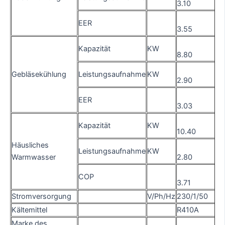
3.10
EER
3.55
Kapazität
KW
8.80
Gebläsekühlung
Leistungsaufnahme
KW
2.90
EER
3.03
Kapazität
KW
10.40
Häusliches
Leistungsaufnahme
KW
Warmwasser
2.80
COP
3.71
Stromversorgung
V/Ph/Hz
230/1/50
Kältemittel
R410A
Marke des