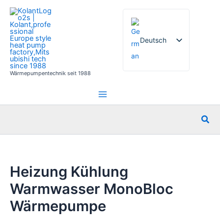
Zum
Inhalt
springen
Deutsch
Wärmepumpentechnik seit 1988
English
French
Italian
Suc
Spanish
Russian
Arabic
Heizung Kühlung
Portuguese
Warmwasser MonoBloc
Dutch
Wärmepumpe
Norwegian