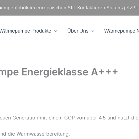
mpenfabrik im europäischen Stil. Kontaktieren Sie uns jetzt!
i
Wärmepumpe Produkte
Über Uns
Wärmepumpe 
mpe Energieklasse A+++
euen Generation mit einem COP von über 4,5 und nutzt die
und die Warmwasserbereitung.