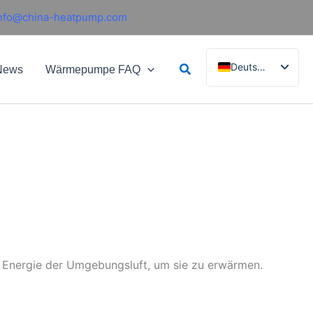
nfo@china-heatpump.com
Suchen
Deutsch
News
Wärmepumpe FAQ
English
French
Italian
Spanish
Russian
Arabic
Portuguese
Dutch
 Energie der Umgebungsluft, um sie zu erwärmen.
Norwegian