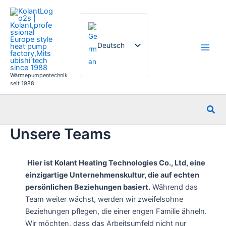
Zum
Inhalt
springen
Deutsch
Wärmepumpentechnik
English
seit 1988
French
Suc
Italian
Unsere Teams
Spanish
Russian
Hier ist Kolant Heating Technologies Co., Ltd, eine
Arabic
einzigartige Unternehmenskultur, die auf echten
Portuguese
persönlichen Beziehungen basiert.
Während das
Dutch
Team weiter wächst, werden wir zweifelsohne
Beziehungen pflegen, die einer engen Familie ähneln.
Norwegian
Wir möchten, dass das Arbeitsumfeld nicht nur