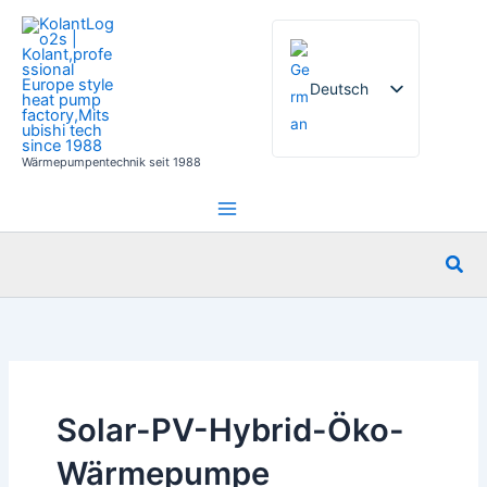
Zum
Inhalt
springen
Deutsch
Wärmepumpentechnik seit 1988
English
French
Italian
Suc
Spanish
Russian
Arabic
Portuguese
Dutch
Solar-PV-Hybrid-Öko-
Norwegian
Wärmepumpe