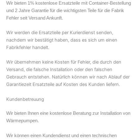
Wir bieten 1% kostenlose Ersatzteile mit Container-Bestellung
Seite der Wasserquelle
und 2 Jahre Garantie für die wichtigsten Teile für die Fabrik
Durchmesser
Fehler seit Versand Ankunft.
Durchmesser der
Wir werden die Ersatzteile per Kurierdienst senden,
Wärmepumpenseite
nachdem wir bestätigt haben, dass es sich um einen
Fabrikfehler handelt.
Verpackungsgröße (mm)
L*H*B
Wir übernehmen keine Kosten für Fehler, die durch den
Größe der Einheit (mm)
L*H*B
Versand, die falsche Installation oder den falschen
Gebrauch entstehen. Natürlich können wir nach Ablauf der
Schutzklasse
Garantiezeit Ersatzteile auf Kosten des Kunden liefern.
Anti-Schock-Klasse
Kundenbetreuung
Kältemittel
Wir bieten Ihnen eine kostenlose Beratung zur Installation von
Lärmpegel
Wärmepumpen.
Komponente Regulierung
Wir können einen Kundendienst und einen technischen