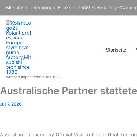
Zum
Mitsubishi Technologie Erbe seit 1988! Zuverlässige Wärmepu
Inhalt
springen
Startseite
Wärmepumpentechnik seit 1988
Australische Partner stattete
Juli 7, 2026
Australian Partners Pay Official Visit to Kolant Heat Techn