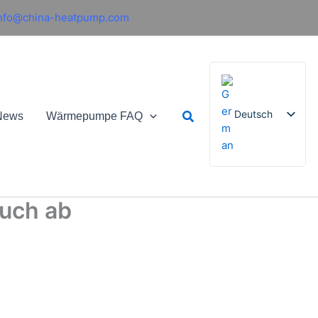
nfo@china-heatpump.com
Suchen
Deutsch
News
Wärmepumpe FAQ
English
French
such ab
Italian
Spanish
Russian
Arabic
Portuguese