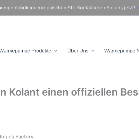
mpenfabrik im europäischen Stil. Kontaktieren Sie uns jetzt!
i
Wärmepumpe Produkte
Über Uns
Wärmepumpe 
n Kolant einen offiziellen Be
ologies Factory