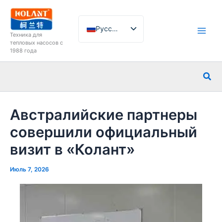
Перейти
к
Русский
содержимому
Техника для
тепловых насосов с
English
1988 года
French
Пои
German
Italian
Spanish
Австралийские партнеры
Arabic
совершили официальный
Portuguese
визит в «Колант»
Dutch
Июль 7, 2026
Norwegian