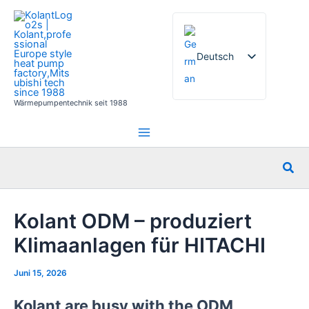
Zum
Inhalt
springen
Deutsch
Wärmepumpentechnik seit 1988
English
French
Italian
Suc
Spanish
Russian
Kolant ODM – produziert
Arabic
Klimaanlagen für HITACHI
Portuguese
Dutch
Juni 15, 2026
Norwegian
Kolant are busy with the ODM