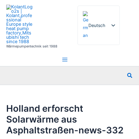
Zum
Inhalt
springen
Deutsch
Wärmepumpentechnik seit 1988
English
French
Italian
Suc
Spanish
Russian
Arabic
Holland erforscht
Portuguese
Solarwärme aus
Dutch
Asphaltstraßen-news-332
Norwegian