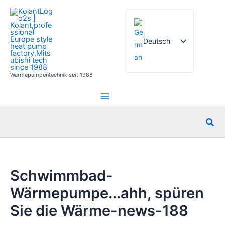
Zum
Inhalt
springen
Deutsch
Wärmepumpentechnik seit 1988
English
French
Italian
Suc
Spanish
Russian
Arabic
Schwimmbad-
Portuguese
Wärmepumpe...ahh, spüren
Dutch
Sie die Wärme-news-188
Norwegian