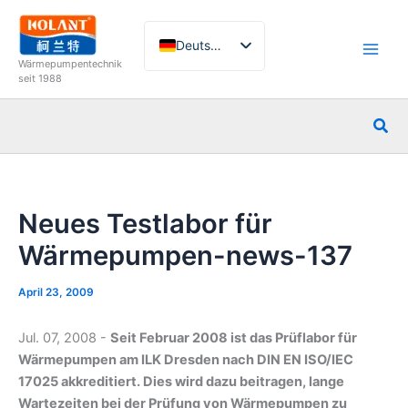
Zum
Inhalt
Deutsch
springen
Wärmepumpentechnik
English
seit 1988
French
Suc
Italian
Spanish
Russian
Neues Testlabor für
Arabic
Wärmepumpen-news-137
Portuguese
Dutch
April 23, 2009
Norwegian
Jul. 07, 2008 -
Seit Februar 2008 ist das Prüflabor für
Wärmepumpen am ILK Dresden nach DIN EN ISO/IEC
17025 akkreditiert. Dies wird dazu beitragen, lange
Wartezeiten bei der Prüfung von Wärmepumpen zu