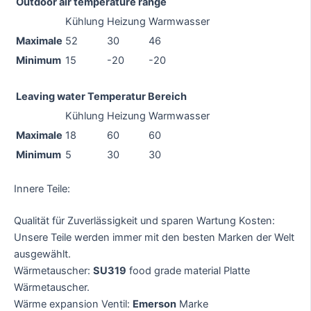
Outdoor air temperature range
Kühlung
Heizung
Warmwasser
Maximale
52
30
46
Minimum
15
-20
-20
Leaving water Temperatur Bereich
Kühlung
Heizung
Warmwasser
Maximale
18
60
60
Minimum
5
30
30
Innere Teile:
Qualität für Zuverlässigkeit und sparen Wartung Kosten:
Unsere Teile werden immer mit den besten Marken der Welt
ausgewählt.
Wärmetauscher:
SU319
food grade material Platte
Wärmetauscher.
Wärme expansion Ventil:
Emerson
Marke