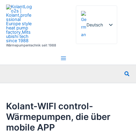
Zum
Inhalt
springen
Deutsch
Wärmepumpentechnik seit 1988
English
French
Italian
Suc
Spanish
Russian
Arabic
Kolant-WIFI control-
Portuguese
Wärmepumpen, die über
Dutch
mobile APP
Norwegian