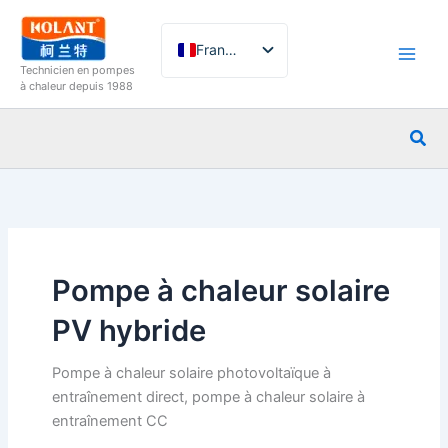
Aller
au
Français
contenu
Technicien en pompes
English
à chaleur depuis 1988
German
Rec
Italian
Spanish
Russian
Arabic
Portuguese
Pompe à chaleur solaire
Dutch
PV hybride
Norwegian
Pompe à chaleur solaire photovoltaïque à
entraînement direct, pompe à chaleur solaire à
entraînement CC