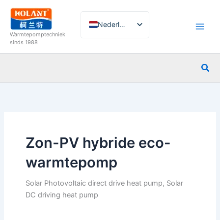
Ga
naar
Nederlands
de
Warmtepomptechniek
inhoud
English
sinds 1988
French
Zoe
German
Italian
Spanish
Russian
Arabic
Zon-PV hybride eco-
Portuguese
warmtepomp
Norwegian
Solar Photovoltaic direct drive heat pump, Solar
DC driving heat pump