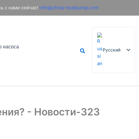
ь с нами сейчас!
info@china-heatpump.com
о насоса
Поиск
Русский
English
French
German
Italian
ения? - Новости-323
Spanish
Arabic
Portuguese