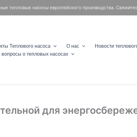
жные тепловые насосы европейского производства. Свяжитес
кты Теплового насоса
О нас
Новости тепловог
 вопросы о тепловых насосах
ательной для энергосбереж