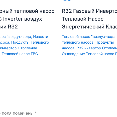
рный тепловой насос
R32 Газовый Инверт
C Inverter воздух-
Тепловой Насос
рии R32
Энергетический Кла
сос "воздух-вода
,
Новости
Тепловой насос "воздух-вода
асоса
,
Продукты Теплового
теплового насоса
,
Продукты Т
 инвертор Отопление
насоса
,
R32 инвертор Отопле
 Тепловой насос ГВС
Охлаждение Тепловой насос 
е поля помечены
*