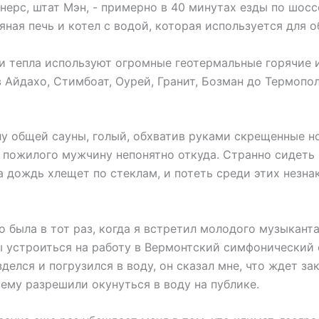
рс, штат Мэн, - примерно в 40 минутах езды по шоссе
вяная печь и котел с водой, которая используется для 
 и тепла используют огромные геотермальные горячие 
Айдахо, Стимбоат, Оурей, Гранит, Бозман до Термопол
у общей сауны, голый, обхватив руками скрещенные но
пожилого мужчину непонятно откуда. Странно сидеть в 
, а дождь хлещет по стеклам, и потеть среди этих незна
о была в тот раз, когда я встретил молодого музыканта 
 устроиться на работу в Вермонтский симфонический о
елся и погрузился в воду, он сказал мне, что ждет зак
 ему разрешили окунуться в воду на публике.