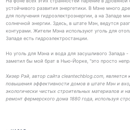
На фоне всех этих странностей парение в дровяной
устойчивого развития энергетики. В Мэне много дре
для получения гидроэлектроэнергии, а на Западе мног
солнечной энергии. Здесь, в штате Мэн, ведутся р
контурами. Жители Мэна используют уголь для отопл
Западе есть гидроэлектростанции.
Но уголь для Мэна и вода для засушливого Запада -
заметил бы мой брат в Нью-Йорке, "это просто непр
Хизер Рэй, автор сайта cleantechblog.com, являетс
повышения эффективности домов в штате Мэн и входит
экологически чистых строительных материалов и нап
ремонт фермерского дома 1880 года, используя стро