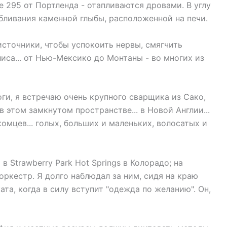
 295 от Портленда - отапливаются дровами. В углу
Dutch
обливания каменной глыбы, расположенной на печи.
Norwegian
источники, чтобы успокоить нервы, смягчить
иса... от Нью-Мексико до Монтаны - во многих из
ги, я встречаю очень крупного сварщика из Сако,
этом замкнутом пространстве... в Новой Англии...
комцев... голых, больших и маленьких, волосатых и
в Strawberry Park Hot Springs в Колорадо; на
ркестр. Я долго наблюдал за ним, сидя на краю
ата, когда в силу вступит "одежда по желанию". Он,