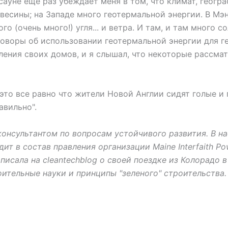
 сауне еще раз убеждает меня в том, что климат, гео
весины; на Западе много геотермальной энергии. В Мэн
о (очень много!) угля... и ветра. И там, и там много с
азговоры об использовании геотермальной энергии для
ения своих домов, и я слышал, что некоторые рассматри
 это все равно что жители Новой Англии сидят голые и
авильно".
я консультантом по вопросам устойчивого развития. В
 в состав правления организации Maine Interfaith Pow
исала на cleantechblog о своей поездке из Колорадо в
ительные науки и принципы "зеленого" строительства.