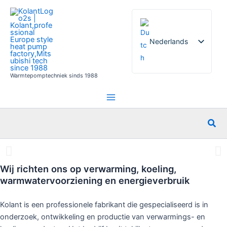
Ga
naar
de
Nederlands
inhoud
Warmtepomptechniek sinds 1988
English
French
German
Zoe
Italian
Spanish
Russian
Wij richten ons op verwarming, koeling,
Arabic
warmwatervoorziening en energieverbruik
Portuguese
Kolant is een professionele fabrikant die gespecialiseerd is in
Norwegian
onderzoek, ontwikkeling en productie van verwarmings- en