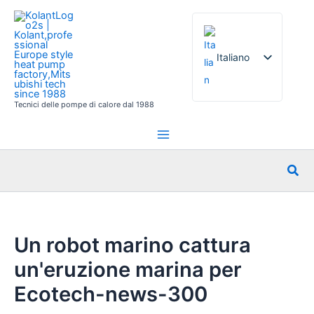
Vai
al
contenuto
Italiano
Tecnici delle pompe di calore dal 1988
English
French
German
Cer
Spanish
Russian
Arabic
Un robot marino cattura
Portuguese
un'eruzione marina per
Dutch
Ecotech-news-300
Norwegian