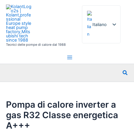
Vai
al
contenuto
Italiano
Tecnici delle pompe di calore dal 1988
English
French
German
Cer
Spanish
Russian
Arabic
Pompa di calore inverter a
Portuguese
gas R32 Classe energetica
Dutch
A+++
Norwegian