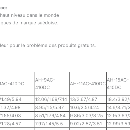
nce:
haut niveau dans le monde
aques de marque suédoise.
eur pour le problème des produits gratuits.
AH-9AC-
AH-15AC-
6AC-410DC
AH-11AC-410DC
410DC
410DC
/1.49/5.94
12.06/1.69/7.14
13/2.67/4.87
18.4/3.92/
/1.32/4.98
8.95/1.5/5.97
10.6/2.5/4.24
14.6/3.71/
/1.55/4.03
8.51/1.76/4.84
9.86/3.03/3.25
12.9/3.63/
/1.28/4.57
7.97/1.45/5.5
9.02/2.57/3.51
12.99/3.5