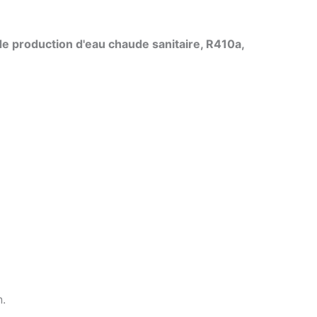
Dutch
Norwegian
de production d'eau chaude sanitaire, R410a,
n.