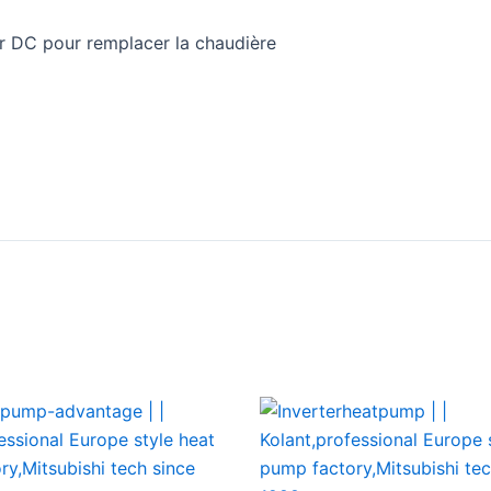
?
1.2
?
1.8
?
2
eur DC pour remplacer la chaudière
8MPa
x6
35
x
335
850x850x310
880*1090*400
1016*109
x745x410
985x980x410
1035**1190*508
1170
*1180
64
95
140
75
115
150
49
50
52
20
6
0/120
54/108
42/84