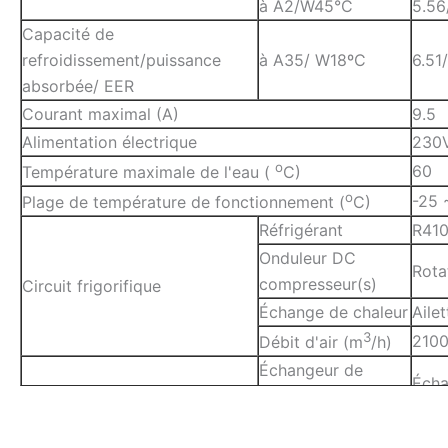
à A2/W45°C
5.56
Capacité de
refroidissement/puissance
à A35/ W18ºC
6.51
absorbée/ EER
Courant maximal (A)
9.5
Alimentation électrique
230
o
60
Température maximale de l'eau (
C
)
o
-25 
Plage de température de fonctionnement (
C
)
Réfrigérant
R41
Onduleur DC
Rota
compresseur(s)
Circuit frigorifique
Échange de chaleur
Aile
3
210
Débit d'air (m
/h)
Échangeur de
Écha
chaleur
Tuyau
DN20
Circuit d'eau