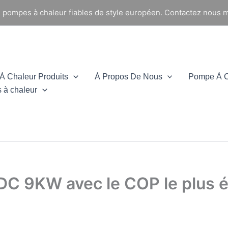
e pompes à chaleur fiables de style européen. Contactez nous m
 Chaleur Produits
À Propos De Nous
Pompe À C
 à chaleur
 DC 9KW avec le COP le plus é