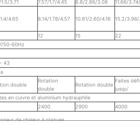
/1.5/3.71
7.57/1.7/4.45
8.8/2.86/3.08
11.66/3.74
/1.4/4.65
8.14/1.78/4.57
10.81/2.60/4.16
15.2/3.98/
12
15
22
V/50-60Hz
~ 43
0a
Rotation
Faites défi
tion double
Rotation double
double
jusqu'
ttes en cuivre et aluminium hydrauphile
0
2400
2900
4000
ngeur de chaleur à plaques
(3/4")
DN20(3/4″)
DN25(1")