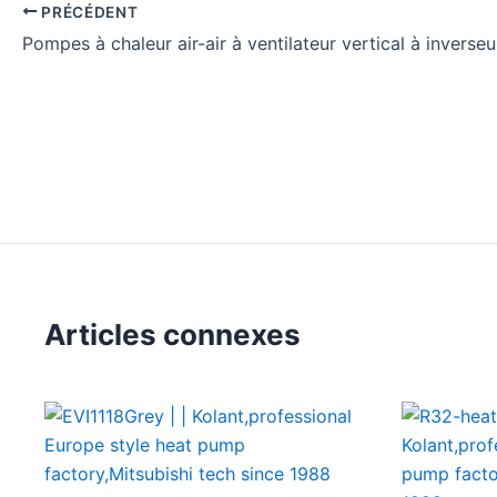
d'entrée/sortie
PRÉCÉDENT
Débit d'eau (m3/h)
?
0.8
Pompes à chaleur air-air à ventilateur vertical à invers
pression autorisée
?
0,
Dimensions de l'unité Wx
Hx
D
(mm)
8
55
Dimensions du pacage W
xHx
D
(mm)
985
Poids net (Kg)
45
Poids brut (Kg)
50
Niveau sonore (dB(A))
46
Quantité de chargement pour 20'/40′
60/1
Articles connexes