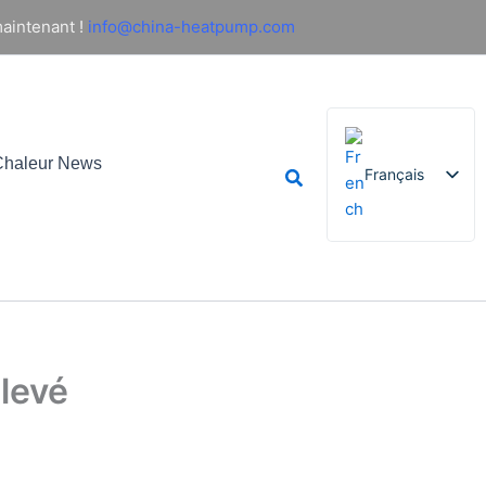
aintenant !
info@china-heatpump.com
haleur News
Rechercher
Français
English
German
Italian
Spanish
levé
Russian
Arabic
Portuguese