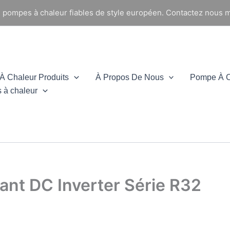
e pompes à chaleur fiables de style européen. Contactez nous m
 Chaleur Produits
À Propos De Nous
Pompe À C
 à chaleur
ant DC Inverter Série R32