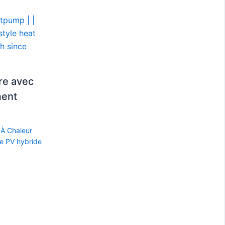
re avec
ment
À Chaleur
re PV hybride