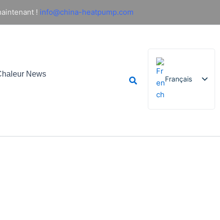
aintenant !
info@china-heatpump.com
haleur News
Rechercher
Français
English
German
Italian
Spanish
Russian
Arabic
Portuguese