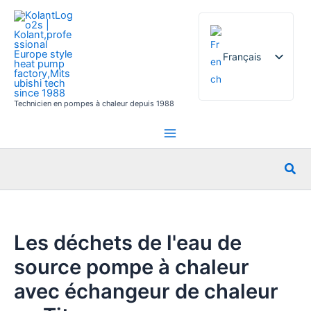
Aller
au
contenu
Français
Technicien en pompes à chaleur depuis 1988
English
German
Italian
Rec
Spanish
Russian
Arabic
Les déchets de l'eau de
Portuguese
source pompe à chaleur
Dutch
avec échangeur de chaleur
Norwegian