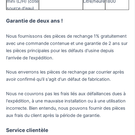
mini (L/H) (côté
Litre/heure
1800
source d'eau)
Débit d'eau
Garantie de deux ans !
mini (L/H) (côté
Litre/heure
1000
pompe à
Nous fournissons des pièces de rechange 1% gratuitement
chaleur)
avec une commande contenue et une garantie de 2 ans sur
Côté source
les pièces principales pour les défauts d'usine depuis
d'eau Diamètre
mm
DN25
l'arrivée de l'expédition.
(mm)
Diamètre latéral
Nous enverrons les pièces de rechange par courrier après
de la pompe à
mm
DN25
avoir confirmé qu'il s'agit d'un défaut de fabrication.
chaleur (mm)
Taille de
Nous ne couvrons pas les frais liés aux défaillances dues à
l'emballage
L*H*L
mm
650x1080x4
l'expédition, à une mauvaise installation ou à une utilisation
(mm)
incorrecte. Bien entendu, nous pouvons fournir des pièces
Taille de l'unité
aux frais du client après la période de garantie.
L*H*L
mm
600x960x43
(mm)
Classe de
Service clientèle
IPx4
protection