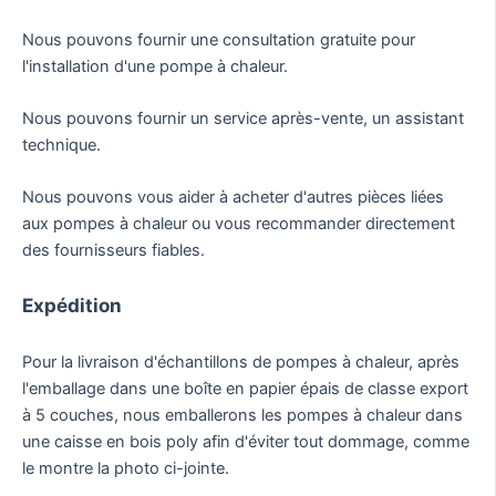
Classe anti-
Nous pouvons fournir une consultation gratuite pour
Classe 1
choc
l'installation d'une pompe à chaleur.
Réfrigérant
R32
Niveau de bruit
dB
29
Nous pouvons fournir un service après-vente, un assistant
Élément de
technique.
Détendeur d'é
réglementation
Condenseur
Nous pouvons vous aider à acheter d'autres pièces liées
Échangeur de 
HX
aux pompes à chaleur ou vous recommander directement
des fournisseurs fiables.
Évaporateur HX
Échangeur de 
Poids net
kg
Expédition
Poids brut
kg
Pour la livraison d'échantillons de pompes à chaleur, après
l'emballage dans une boîte en papier épais de classe export
à 5 couches, nous emballerons les pompes à chaleur dans
une caisse en bois poly afin d'éviter tout dommage, comme
le montre la photo ci-jointe.