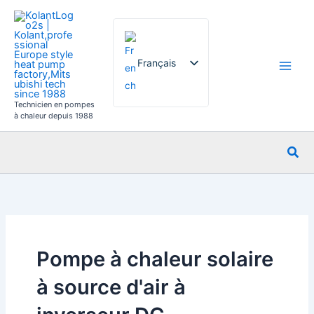
Aller
au
contenu
Français
Technicien en pompes
English
à chaleur depuis 1988
German
Rec
Italian
Spanish
Russian
Arabic
Portuguese
Pompe à chaleur solaire
Dutch
à source d'air à
Norwegian