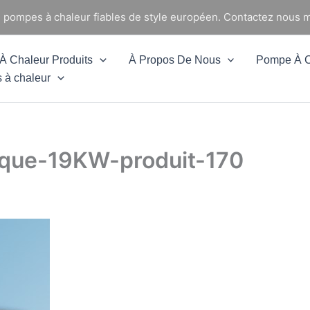
e pompes à chaleur fiables de style européen. Contactez nous m
 Chaleur Produits
À Propos De Nous
Pompe À C
 à chaleur
ique-19KW-produit-170