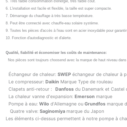
5. Très faible consommation d'énergie, très faible coût.
6. L'installation est facile et flexible, la taille est super compacte.
7. Démarrage du chauffage à très basse température.
8. Peut être connecté avec chauffe-eau solaire système.
9. Toutes les pièces d'accès à l'eau sont en acier inoxydable pour garantir l
10. Fonction d'autodiagnostic et d'alerte.
Qualité, fiabilité et économiser les coûts de maintenance:
Nos pièces sont toujours choosend avec la marque de haut niveau dan
Échangeur de chaleur:
SWEP
échangeur de chaleur à p
Le compresseur:
Daikin
Marque Type de rouleau
Clapets anti-retour :
Danfoss
du Danemark et Castel de
La chaleur vanne d'expansion:
Emerson
marque
Pompe à eau:
Wilo
d'Allemagne ou
Grundfos
marque d
Quatre valve:
Saginomiya
marque du Japon
Les éléments ci-dessus permettent à notre pompe à chal