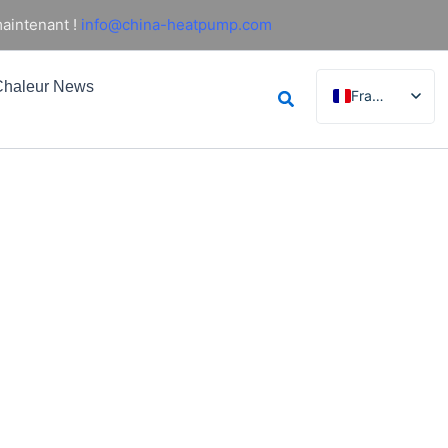
aintenant !
info@china-heatpump.com
haleur News
Rechercher
Français
English
German
Italian
Spanish
Russian
Arabic
Portuguese
Dutch
Norwegian