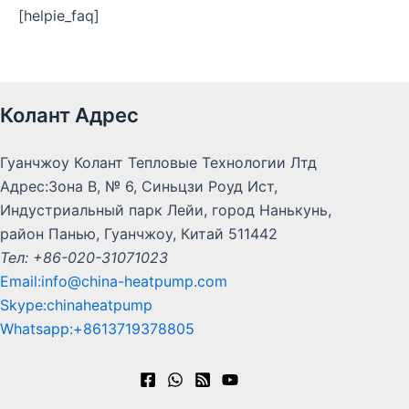
[helpie_faq]
Колант Адрес
Гуанчжоу Колант Тепловые Технологии Лтд
Адрес:Зона B, № 6, Синьцзи Роуд Ист,
Индустриальный парк Лейи, город Нанькунь,
район Панью, Гуанчжоу, Китай 511442
Тел: +86-020-31071023
Email:info@china-heatpump.com
Skype:chinaheatpump
Whatsapp:+8613719378805