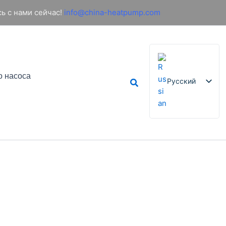
ь с нами сейчас!
info@china-heatpump.com
о насоса
Поиск
Русский
English
French
German
Italian
Spanish
Arabic
Portuguese