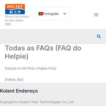
Saltar
para
Português
o
Técnico de bombas
conteúdo
de calor desde
English
1988
French
Pesq
German
Italian
Todas as FAQs (FAQ do
Spanish
Helpie)
Russian
Sample of All FAQs (Helpie FAQ)
Arabic
Dutch
[helpie_faq]
Norwegian
Kolant Endereço
Guangzhou Kolant Heat Technologies Co.,Ltd