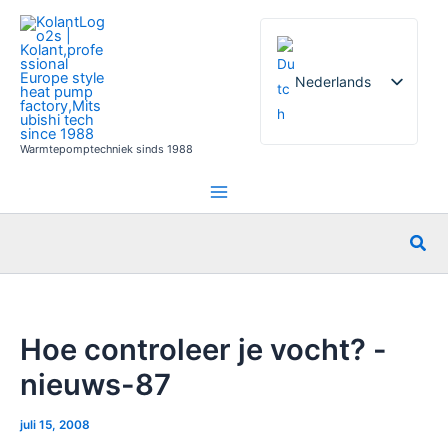
Ga
naar
de
Nederlands
inhoud
Warmtepomptechniek sinds 1988
English
French
German
Zoe
Italian
Spanish
Russian
Hoe controleer je vocht? -
Arabic
nieuws-87
Portuguese
Norwegian
juli 15, 2008