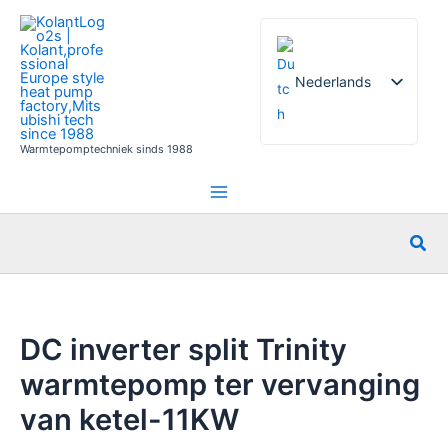
Ga
naar
de
Nederlands
inhoud
Warmtepomptechniek sinds 1988
English
French
German
Zoe
Italian
Spanish
Russian
DC inverter split Trinity
Arabic
warmtepomp ter vervanging
Portuguese
van ketel-11KW
Norwegian