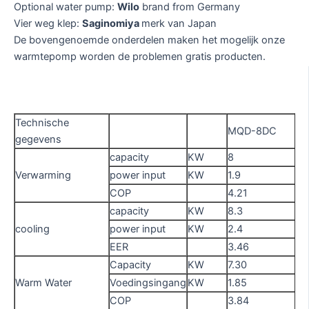
Optional water pump:
Wilo
brand from Germany
Vier weg klep:
Saginomiya
merk van Japan
De bovengenoemde onderdelen maken het mogelijk onze
warmtepomp worden de problemen gratis producten.
Technische
MQD-8DC
M
gegevens
capacity
KW
8
10
Verwarming
power input
KW
1.9
2.
COP
4.21
4.
capacity
KW
8.3
10
cooling
power input
KW
2.4
3.
EER
3.46
3.
Capacity
KW
7.30
9.
Warm Water
Voedingsingang
KW
1.85
2.
COP
3.84
3.