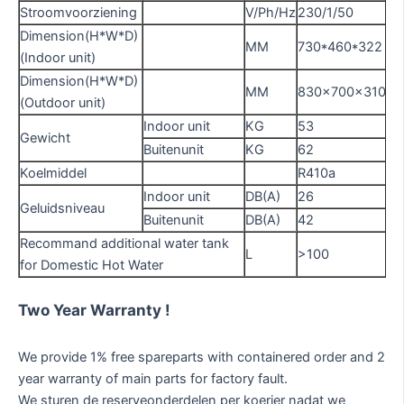
Stroomvoorziening
V/Ph/Hz
230/1/50
Dimension(H*W*D)
MM
730*460*322
(Indoor unit)
Dimension(H*W*D)
MM
830x700x310
86
(Outdoor unit)
Indoor unit
KG
53
54
Gewicht
Buitenunit
KG
62
72
Koelmiddel
R410a
Indoor unit
DB(A)
26
Geluidsniveau
Buitenunit
DB(A)
42
47
Recommand additional water tank
L
>100
>1
for Domestic Hot Water
Two Year Warranty !
We provide 1% free spareparts with containered order and 2
year warranty of main parts for factory fault.
We sturen de reserveonderdelen per koerier nadat we