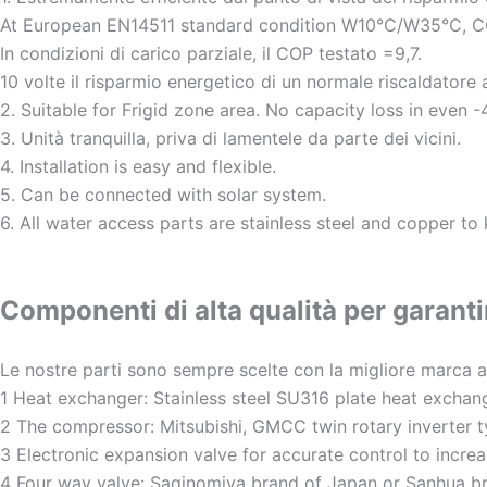
At European EN14511 standard condition W10°C/W35°C, C
In condizioni di carico parziale, il COP testato =9,7.
10 volte il risparmio energetico di un normale riscaldatore 
2. Suitable for Frigid zone area. No capacity loss in even 
3. Unità tranquilla, priva di lamentele da parte dei vicini.
4. Installation is easy and flexible.
5. Can be connected with solar system.
6. All water access parts are stainless steel and copper to
Componenti di alta qualità per garantir
Le nostre parti sono sempre scelte con la migliore marca 
1 Heat exchanger: Stainless steel SU316 plate heat exchan
2 The compressor: Mitsubishi, GMCC twin rotary inverter 
3 Electronic expansion valve for accurate control to incr
4 Four way valve: Saginomiya brand of Japan or Sanhua b