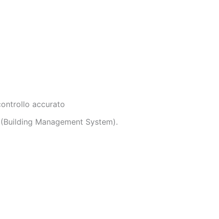
Dutch
Norwegian
controllo accurato
MS (Building Management System).