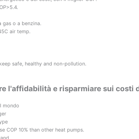
OP>5.4.
a gas o a benzina.
-45C air temp.
 keep safe, healthy and non-pollution.
e l'affidabilità e risparmiare sui cost
al mondo
ger
type
ease COP 10% than other heat pumps.
rand