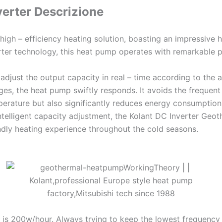
verter Descrizione
igh – efficiency heating solution, boasting an impressive 
er technology, this heat pump operates with remarkable pre
ly adjust the output capacity in real – time according to th
s, the heat pump swiftly responds. It avoids the frequent o
erature but also significantly reduces energy consumption 
intelligent capacity adjustment, the Kolant DC Inverter Geo
ndly heating experience throughout the cold seasons.
 is 200w/hour. Always trying to keep the lowest frequency