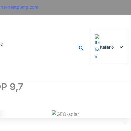
ina-heatpump.com
re
Cerca
Italiano
English
French
P 9,7
German
Spanish
Russian
Arabic
Portuguese