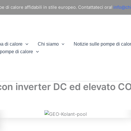
di calore affidabili in stile europeo. Contattateci ora!
info@ch
a di calore
Chi siamo
Notizie sulle pompe di calo
 pompe di calore
on inverter DC ed elevato CO