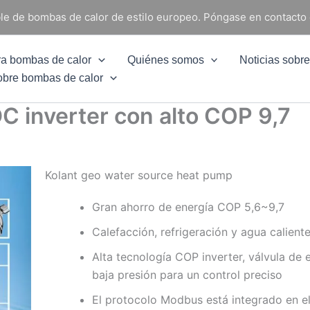
able de bombas de calor de estilo europeo. Póngase en contacto
ra bombas de calor
Quiénes somos
Noticias sobr
obre bombas de calor
C inverter con alto COP 9,7
Kolant geo water source heat pump
Gran ahorro de energía COP 5,6~9,7
Calefacción, refrigeración y agua caliente
Alta tecnología COP inverter, válvula de 
baja presión para un control preciso
El protocolo Modbus está integrado en el