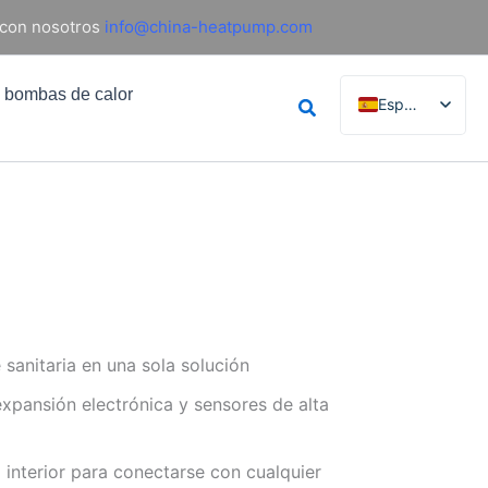
 con nosotros
info@china-heatpump.com
e bombas de calor
Buscar
Español
English
French
German
Italian
Russian
Arabic
Portuguese
 sanitaria en una sola solución
Dutch
expansión electrónica y sensores de alta
Norwegian
 interior para conectarse con cualquier