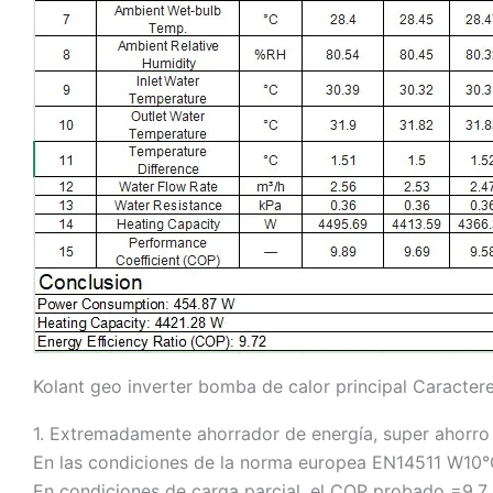
Kolant geo inverter bomba de calor principal Caractere
1. Extremadamente ahorrador de energía, super ahorro
En las condiciones de la norma europea EN14511 W10
En condiciones de carga parcial, el COP probado =9,7.