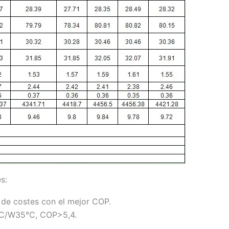
s:
 de costes con el mejor COP.
°C/W35°C, COP>5,4.