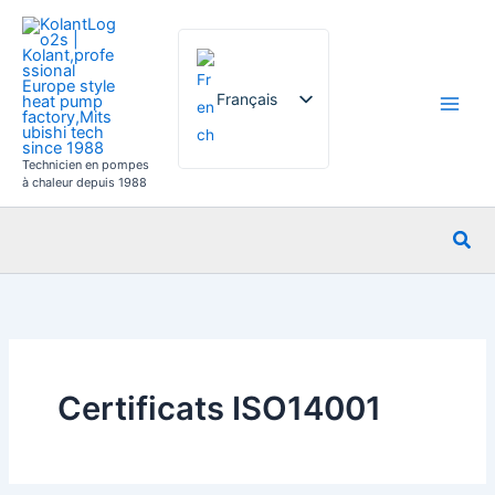
Aller
au
contenu
Français
Technicien en pompes
English
à chaleur depuis 1988
German
Rec
Italian
Spanish
Russian
Arabic
Portuguese
Certificats ISO14001
Dutch
Norwegian