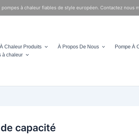
e pompes à chaleur fiables de style européen. Contactez nous m
 Chaleur Produits
À Propos De Nous
Pompe À C
 à chaleur
de capacité