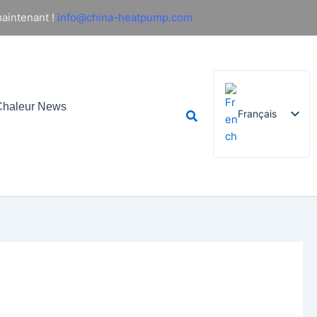
aintenant !
info@china-heatpump.com
haleur News
Rechercher
Français
English
German
Italian
Spanish
Russian
Arabic
Portuguese