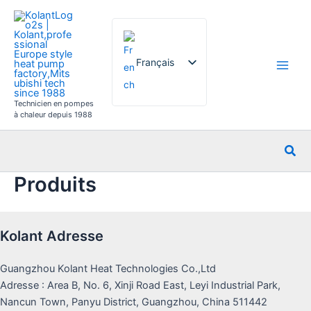
Aller
au
contenu
Français
Technicien en pompes
English
à chaleur depuis 1988
German
Rec
Italian
Produits
Spanish
Russian
Arabic
Kolant Adresse
Portuguese
Guangzhou Kolant Heat Technologies Co.,Ltd
Dutch
Adresse : Area B, No. 6, Xinji Road East, Leyi Industrial Park,
Norwegian
Nancun Town, Panyu District, Guangzhou, China 511442