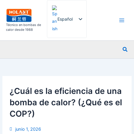
Ir
al
contenido
Español
Técnico en bombas de
calor desde 1988
English
Busc
French
German
Italian
Russian
¿Cuál es la eficiencia de una
Arabic
Portuguese
bomba de calor? (¿Qué es el
Dutch
COP?)
Norwegian
junio 1, 2026