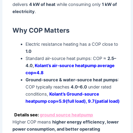
delivers
4 kW of heat
while consuming only
1 kW of
electricity
.
Why COP Matters
Electric resistance heating has a COP close to
1.0
Standard air-source heat pumps: COP ≈
2.5–
4.0,
Kolant’s air-source heatpump average
cop≈4.8
Ground-source & water-source heat pumps
:
COP typically reaches
4.0–6.0
under rated
conditions,
Kolant’s Ground-source
heatpump cop≈5.9(full load), 9.7(patial load)
Details see:
ground source heatpump
Higher COP means
higher energy efficiency, lower
power consumption, and better operating