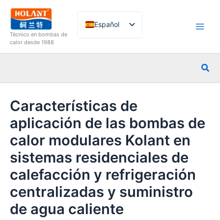
Ir
al
Español
contenido
Técnico en bombas de
English
calor desde 1988
French
Busc
German
Italian
Características de
Russian
aplicación de las bombas de
Arabic
calor modulares Kolant en
Portuguese
sistemas residenciales de
Dutch
Norwegian
calefacción y refrigeración
centralizadas y suministro
de agua caliente