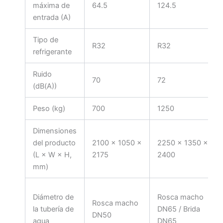
máxima de
64.5
124.5
entrada (A)
Tipo de
R32
R32
refrigerante
Ruido
70
72
(dB(A))
Peso (kg)
700
1250
Dimensiones
del producto
2100 × 1050 ×
2250 × 1350 ×
(L × W × H,
2175
2400
mm)
Diámetro de
Rosca macho
Rosca macho
la tubería de
DN65 / Brida
DN50
agua
DN65