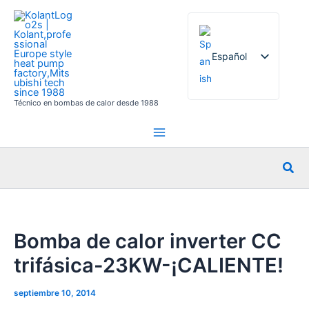
Ir
al
contenido
Español
Técnico en bombas de calor desde 1988
English
French
German
Busc
Italian
Russian
Arabic
Bomba de calor inverter CC
Portuguese
trifásica-23KW-¡CALIENTE!
Dutch
Norwegian
septiembre 10, 2014