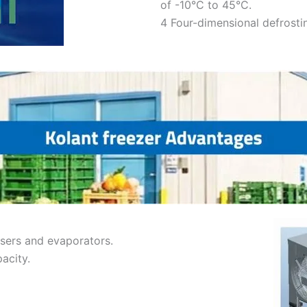
of -10°C to 45°C.
4 Four-dimensional defrosti
sers and evaporators.
acity.