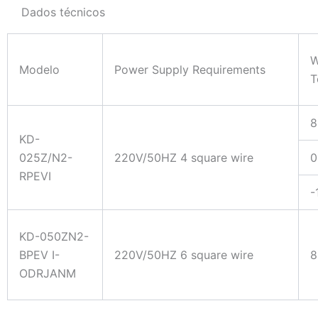
Dados técnicos
W
Modelo
Power Supply Requirements
T
8
KD-
025Z/N2-
220V/50HZ 4 square wire
0
RPEVI
-
KD-050ZN2-
BPEV I-
220V/50HZ 6 square wire
8
ODRJANM