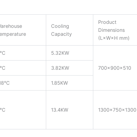
Product
arehouse
Cooling
Dimension
emperature
Capacity
(L×W×H mm)
°C
5.32KW
°C
3.82KW
700×900×510
18°C
1.85KW
°C
13.4KW
1300×750×1300