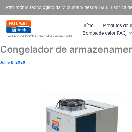
Saltar
Património tecnológico da Mitsubishi desde 1988! Fábrica de
para
o
Início
Produtos de 
conteúdo
Bomba de calor FAQ
Técnico de bombas de calor desde 1988
Congelador de armazenamento
Julho 8, 2026