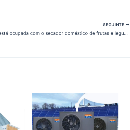
SEGUINTE
A Kolant está ocupada com o secador doméstico de frutas e legumes com bomba de calor Mini