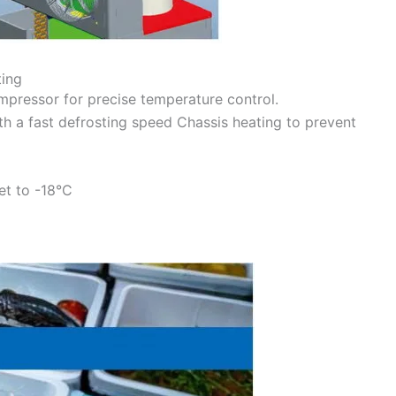
ting
mpressor for precise temperature control.
th a fast defrosting speed Chassis heating to prevent
et to -18°C