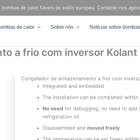
 bombas de calor fiáveis de estilo europeu. Contacte-nos agora
bombas de calor
Sobre nós
Notícias sobre bombas
 a frio com inversor Kolant
Congelador de armazenamento a frio com inverso
Integrated and embedded
The installation can be completed withi
No need
for debugging, no need to add r
refrigeration oil.
Disassembled and
moved freely
The temperature can be set freely within