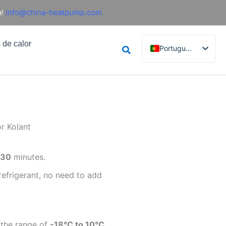
!
info@china-heatpump.com
 de calor
Pesquisar
Português
English
French
German
Italian
r Kolant
Spanish
Russian
n
30
minutes.
Arabic
efrigerant, no need to add
Dutch
Norwegian
 the range of
-18°C to 10°C.