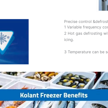
Precise control &defros
1 Variable frequency co
2 Hot gas defrosting wi
icing.
3 Temperature can be s