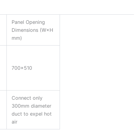
Panel Opening
s
Dimensions (W×H
mm)
700×510
Connect only
300mm diameter
duct to expel hot
air