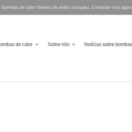
 bombas de calor fiáveis de estilo europeu. Contacte-nos agora
bombas de calor
Sobre nós
Notícias sobre bombas