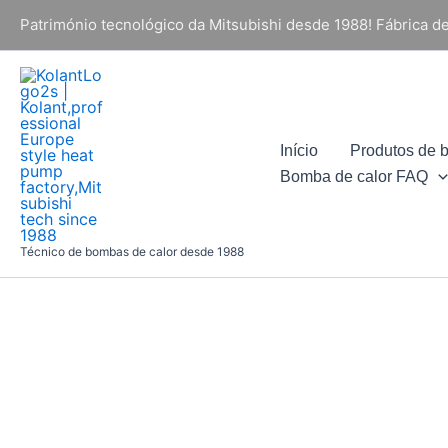
Saltar
Património tecnológico da Mitsubishi desde 1988! Fábrica de
para
o
conteúdo
Início
Produtos de 
Bomba de calor FAQ
Técnico de bombas de calor desde 1988