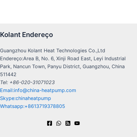
Inver
Seca
R290,
Fábrica
Kolant Endereço
dor
sor
R32
profissio
com
Bomb
DC
nal de
Guangzhou Kolant Heat Technologies Co.,Ltd
Endereço:Area B, No. 6, Xinji Road East, Leyi Industrial
GEO
bom
a de
bomba
Park, Nancun Town, Panyu District, Guangzhou, China
Bom
calor
ba
de calor
511442
Tel: +86-020-31071023
para
ba
de
multifun
Email:info@china-heatpump.com
calor
piscin
de
cional,
Skype:chinaheatpump
Whatsapp:+8613719378805
calor
Kola
secador,
as
nt
refrigera
R290/
Exporta
dor