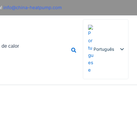
!
info@china-heatpump.com
 de calor
Pesquisar
Português
English
French
German
Italian
Spanish
Russian