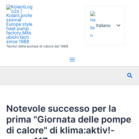
Vai
al
contenuto
Italiano
Tecnici delle pompe di calore dal 1988
English
French
German
Cer
Spanish
Russian
Arabic
Notevole successo per la
Portuguese
prima "Giornata delle pompe
Dutch
di calore" di klima:aktiv!-
Norwegian