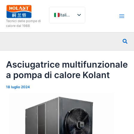
Vai
al
Italiano
contenuto
Tecnici delle pompe di
English
calore dal 1988
French
Cer
German
Spanish
Asciugatrice multifunzionale
Russian
a pompa di calore Kolant
Arabic
Portuguese
18 luglio 2024
Dutch
Norwegian