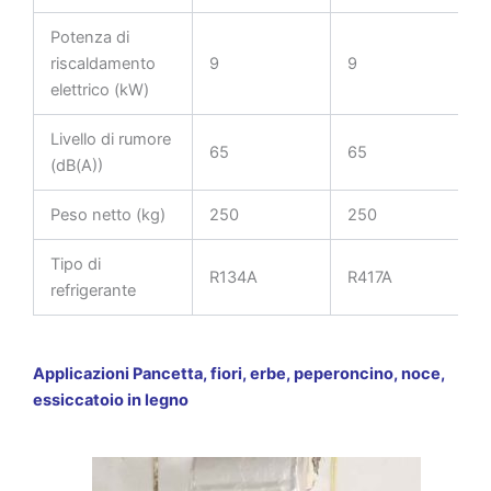
Potenza di
riscaldamento
9
9
elettrico (kW)
Livello di rumore
65
65
(dB(A))
Peso netto (kg)
250
250
Tipo di
R134A
R417A
refrigerante
Applicazioni Pancetta, fiori, erbe, peperoncino, noce,
essiccatoio in legno