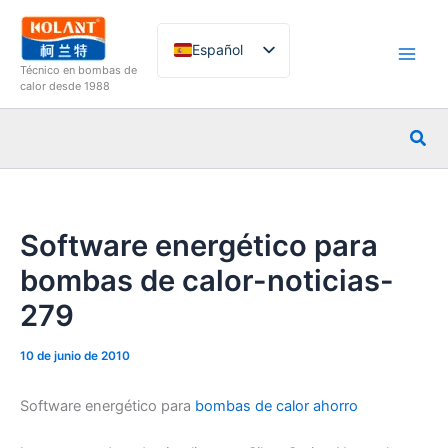
Ir
al
Español
contenido
Técnico en bombas de
English
calor desde 1988
French
Busc
German
Italian
Russian
Software energético para
Arabic
bombas de calor-noticias-
Portuguese
279
Dutch
Norwegian
10 de junio de 2010
Software energético para
bombas de calor ahorro