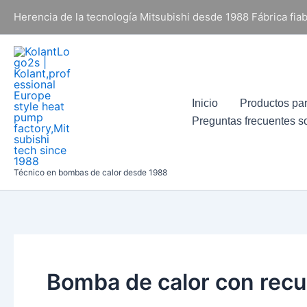
Ir
Herencia de la tecnología Mitsubishi desde 1988 Fábrica fi
al
contenido
Inicio
Productos pa
Preguntas frecuentes s
Técnico en bombas de calor desde 1988
Bomba de calor con recup