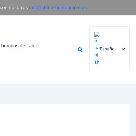
 con nosotros
info@china-heatpump.com
e bombas de calor
Buscar
Español
English
French
German
Italian
Russian
Arabic
Portuguese