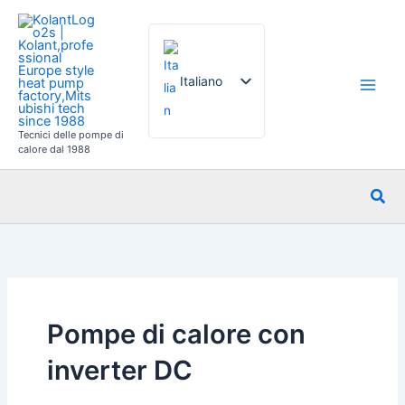
Vai
al
contenuto
Italiano
Tecnici delle pompe di
English
calore dal 1988
French
Cer
German
Spanish
Russian
Arabic
Portuguese
Pompe di calore con
Dutch
inverter DC
Norwegian