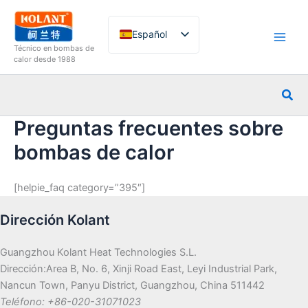
Ir
al
Español
contenido
Técnico en bombas de
English
calor desde 1988
French
Busc
German
Preguntas frecuentes sobre
Italian
bombas de calor
Russian
Arabic
[helpie_faq category=”395″]
Portuguese
Dutch
Dirección Kolant
Norwegian
Guangzhou Kolant Heat Technologies S.L.
Dirección:Area B, No. 6, Xinji Road East, Leyi Industrial Park,
Nancun Town, Panyu District, Guangzhou, China 511442
Teléfono: +86-020-31071023